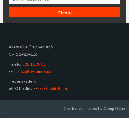
Avernakke Gruppen ApS
CVR: 24234126
​Telefon:
28 11 70 33
E-mail:
kaj@bytomrer.dk
Fredensgade 7,
6000 Kolding -
Åbn Google Maps
Created and hosted by Group Online