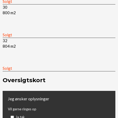
Solgt​
30
800 m2​
Solgt​
32
804 m2​
Solgt​
Oversigtskort
Jeg ønsker oplysninger
Vil gerne ringes op
Ja tak