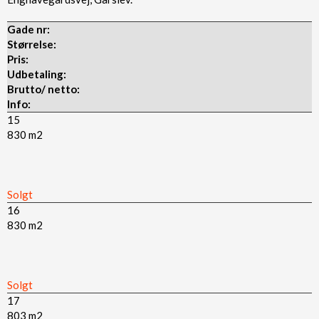
Gade nr:​
Størrelse:
Pris:
Udbetaling:
Brutto/ netto​:
Info:​
15​
830 m2​
Solgt​
16
830 m2​
Solgt​
17
803 m2​