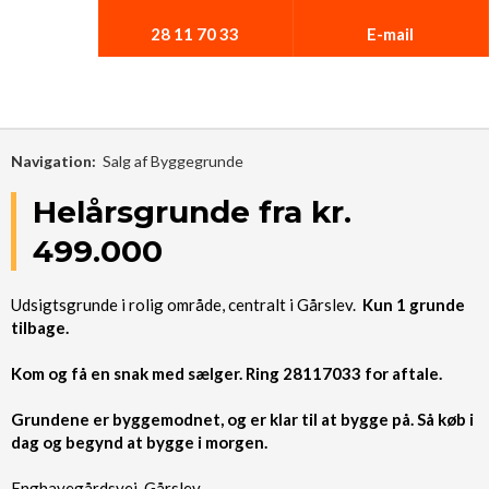
28 11 70 33​
E-mail
Navigation:
Salg af Byggegrunde
Helårsgrunde fra kr.
499.000
Udsigtsgrunde i rolig område, centralt i Gårslev.
Kun 1 grunde
tilbage.
Kom og få en snak med sælger. Ring 28117033 for aftale.
Grundene er byggemodnet, og er klar til at bygge på. Så køb i
dag og begynd at bygge i morgen.
Enghavegårdsvej, Gårslev.​