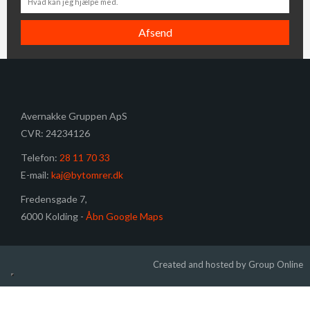
Avernakke Gruppen ApS
CVR: 24234126
​Telefon:
28 11 70 33
E-mail:
kaj@bytomrer.dk
Fredensgade 7,
6000 Kolding -
Åbn Google Maps
Created and hosted by Group Online